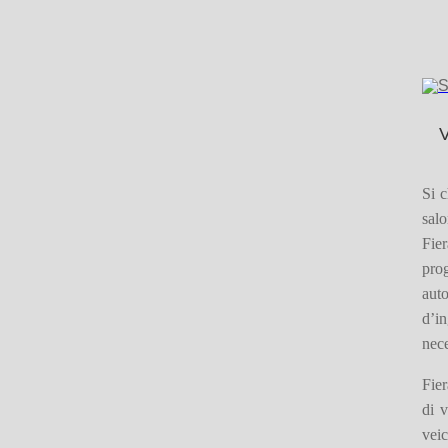
V
Si c
salo
Fie
pro
auto
d’in
nece
Fie
di 
veic