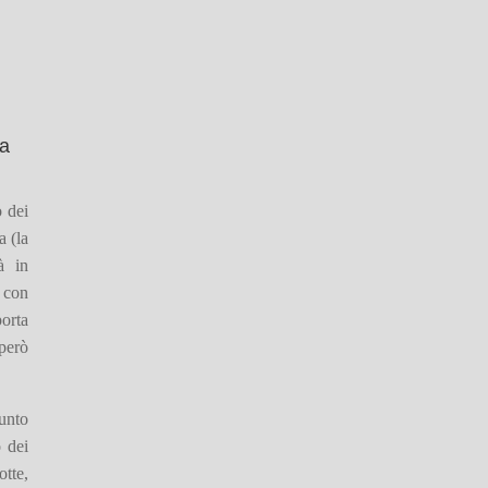
ta
o dei
a (la
à in
 con
porta
 però
unto
 dei
otte,