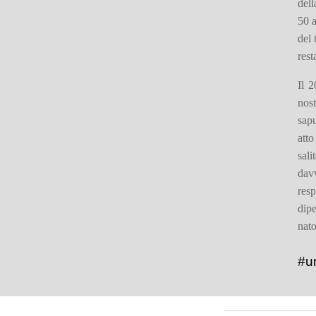
dell
50 a
del 
rest
Il 
nost
sap
atto
sali
dav
res
dipe
nato
#un