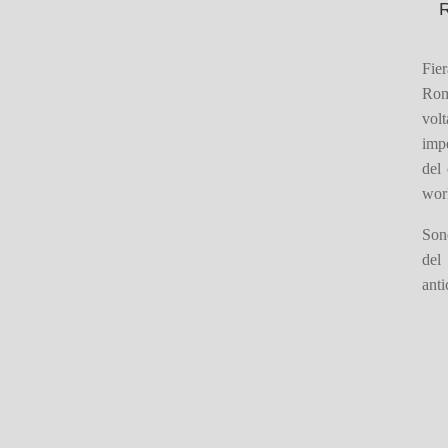
R
Fier
Roma
volt
impe
del 
wor
Sono
del
anti