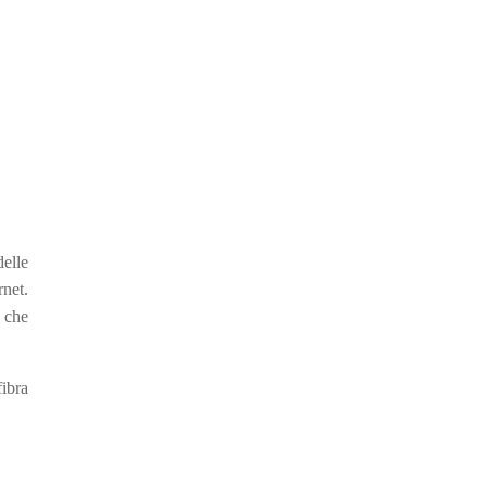
elle
rnet.
s che
ibra