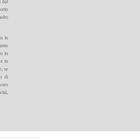
i dal
porto
molto
n le
biamo
o in
 e in
e, se
o di
voro
vità,