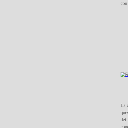
con 
La 
ques
dei
con