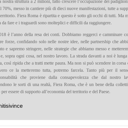
a nostra struttura a 2 milioni, fatto crescere l’occupazione dei padiglion
l 70%, messo in cantiere più di dieci nuove manifestazioni, tutte a sup
territorio. Fiera Roma è ripartita e questo è sotto gli occhi di tutti. Ma 
a da fare e i traguardi sono molteplici e difficili da raggiungere.
2018 è l’anno della resa dei conti. Dobbiamo reggerci e camminare co
re forze, confidando solo nelle nostre idee, nelle partnership che ab
uto e sapremo stringere, nelle strategie che abbiamo messo e metterem
 e, sopra ogni cosa, nel nostro lavoro. La strada davanti a noi è lunga
ta, così ripida che a tratti mette paura. Ma non si può scendere in corsa 
vero ce la metteremo tutta, potremo farcela. Tanto più per il sens
ponsabilità che proviene dalla consapevolezza che dal nostro la
ndono le sorti di una realtà, Fiera Roma, che è un bene della colletti
 per essere di supporto all’economia del territorio e del Paese.
itisivince