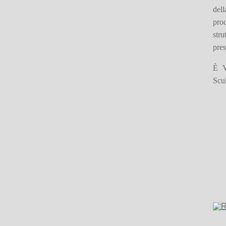
dell
prod
stru
pres
È Vi
Scul