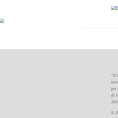
“Il 
lavo
per 
di J
201
Il 2