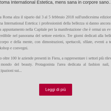
oma International Estetica, mens sana in corpore san
a Roma alza il sipario dal 3 al 5 febbraio 2018 sull'undicesima edizio
 International Estetica: i professionisti della bellezza si danno ancor
a appuntamento nella Capitale per la manifestazione che è ormai un e
rdibile nel panorama del settore estetico. Tre giorni dedicati alla bel
corpo e della mente, con dimostrazioni, spettacoli, sfilate, eventi a 
kshop e convegni.
 oltre 100 le aziende presenti in Fiera, a rappresentare i settori più rile
 mondo del beauty. Protagonista l'area dedicata al fashion nail,
cipazioni sui...
Leggi di più