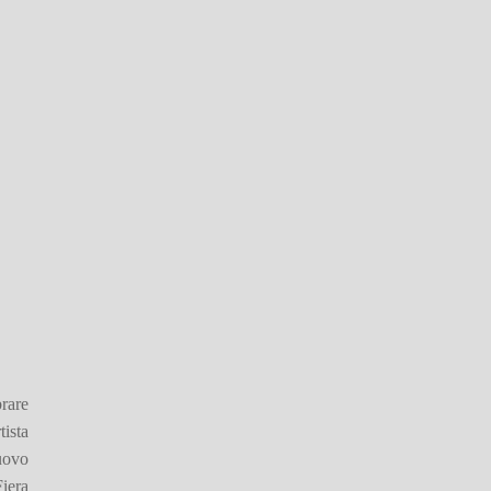
rare
tista
uovo
iera