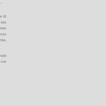
o…
ne di
a una
vento
lezza
tema,
vanti
 con