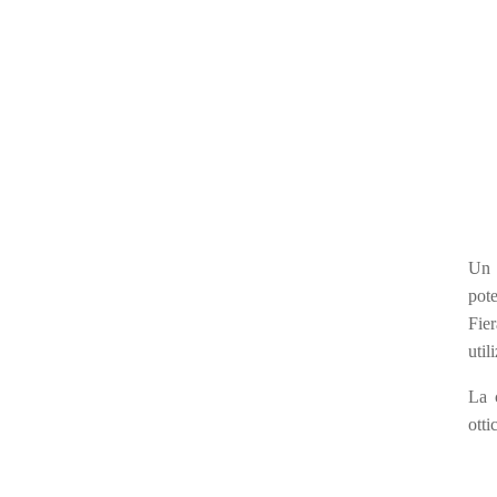
Un 
pote
Fier
util
La c
otti