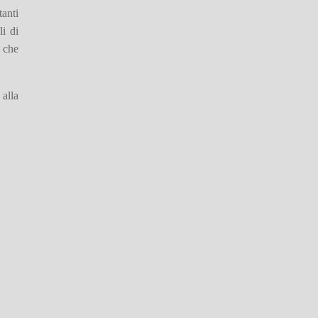
tanti
li di
o che
 alla