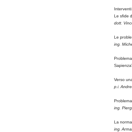
Interventi
Le sfide 
dott. Vin
Le proble
ing. Mich
Problem
Sapienza
Verso una
p.i. Andr
Problemat
ing. Pier
La normat
ing. Arm