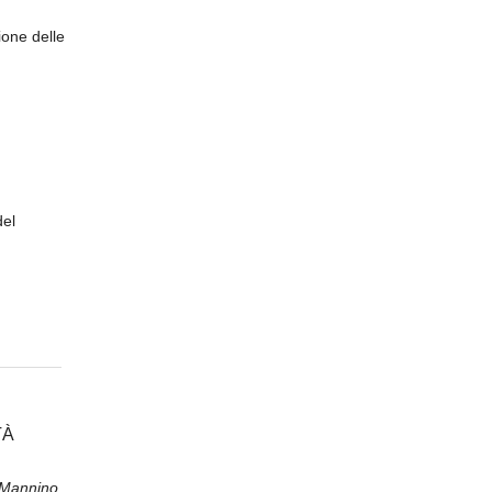
ione delle
del
TÀ
 Mannino