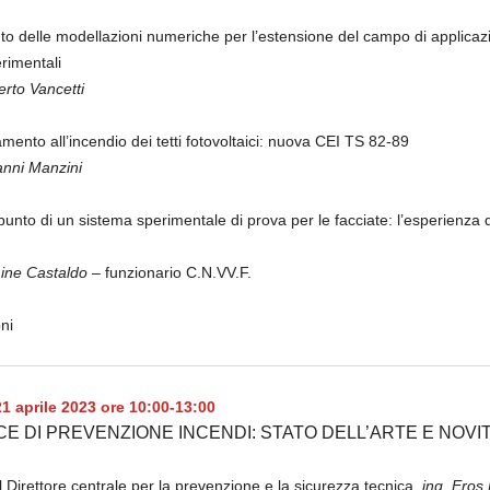
buto delle modellazioni numeriche per l’estensione del campo di applicaz
rimentali
erto Vancetti
ento all’incendio dei tetti fotovoltaici: nuova CEI TS 82-89
anni Manzini
unto di un sistema sperimentale di prova per le facciate: l’esperienza 
ine Castaldo
– funzionario C.N.VV.F.
ni
21 aprile 2023 ore 10:00-13:00
ICE DI PREVENZIONE INCENDI: STATO DELL’ARTE E NOVI
l Direttore centrale per la prevenzione e la sicurezza tecnica,
ing. Eros