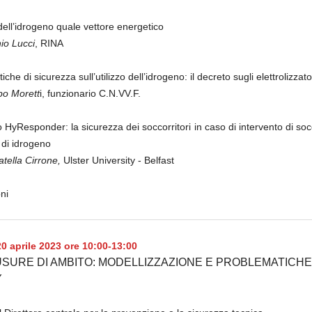
 dell’idrogeno quale vettore energetico
nio Lucci
, RINA
che di sicurezza sull’utilizzo dell’idrogeno: il decreto sugli elettrolizzato
po Morett
i, funzionario C.N.VV.F.
to HyResponder: la sicurezza dei soccorritori in caso di intervento di so
di idrogeno
atella Cirrone,
Ulster University - Belfast
oni
20 aprile 2023 ore 10:00-13:00
USURE DI AMBITO: MODELLIZZAZIONE E PROBLEMATICHE
Y