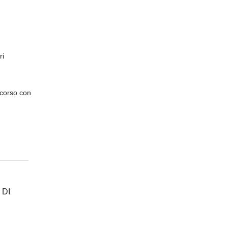
ri
ccorso con
 DI