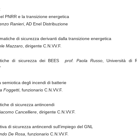
:
del PNRR e la transizione energetica
cenzo Ranieri
, AD Enel Distribuzione
matiche di sicurezza derivanti dalla transizione energetica
ele Mazzaro
, dirigente C.N.VV.F.
atiche di sicurezza dei BEES
prof. Paola Russo
, Università di
”
 semiotica degli incendi di batterie
ea Foggetti
, funzionario C.N.VV.F.
iche di sicurezza antincendi
giacomo Cancelliere
, dirigente C.N.VV.F.
iva di sicurezza antincendi sull’impiego del GNL
ando De Rosa
, funzionario C.N.VV.F.