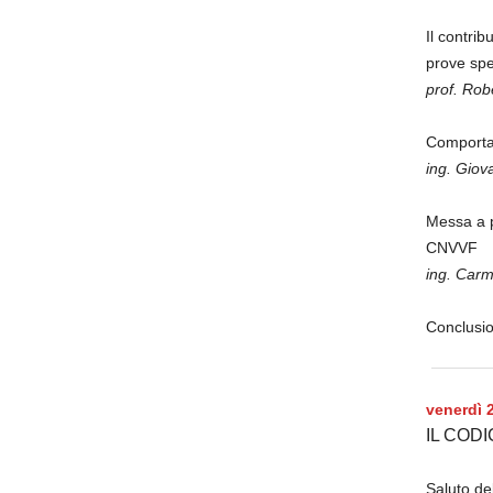
Il contri
prove spe
prof. Rob
Comportam
ing. Giov
Messa a p
CNVVF
ing. Carm
Conclusio
venerdì 
IL COD
Saluto de