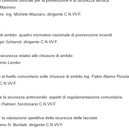
l Direttore centrale per la prevenzione e la sicurezza tecnica
 Mannino
e: ing. Michele
Mazzaro,
dirigente C.N.VV.F.
:
di ambito: quadro normativo nazionale di prevenzione incendi
gio Schiaroli
, dirigente C.N.VV.F.
 sicurezza relativi alle chiusure di ambito
iberto Lembo
 al livello comunitario sulle chiusure di ambito
ing. Fabio Alaimo Ponzia
 C.N.VV.F.
i e la sicurezza antincendio: aspetti di regolamentazione comunitaria
a Palmeri
, funzionario C.N.VV.F.
r la valutazione speditiva della sicurezza delle facciate
imo N. Bonfatti
, dirigente C.N.VV.F.