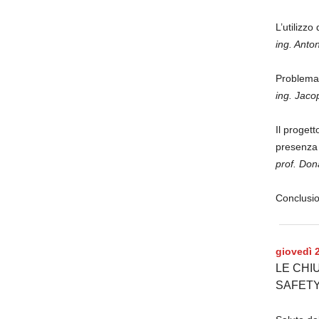
L’utilizzo
ing. Anto
Problemati
ing. Jaco
Il proget
presenza 
prof. Don
Conclusi
giovedì 
LE CHI
SAFET