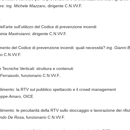
re:
ing. Michele Mazzaro
, dirigente C.N.VV.F.
:
ell’arte sull’utilizzo del Codice di prevenzione incendi
uinia Mastroianni
, dirigente C.N.VV.F.
ento del Codice di prevenzione incendi: quali necessità?
ing. Gianni B
io C.N.VV.F.
 Tecniche Verticali: struttura e contenuti
 Ferraiuolo
, funzionario C.N.VV.F..
imento: la RTV sul pubblico spettacolo e il crowd management
seppe Amaro
, OICE
imento: le peculiarità della RTV sullo stoccaggio e lavorazione dei rifiut
ando De Rosa
, funzionario C.N.VV.F.