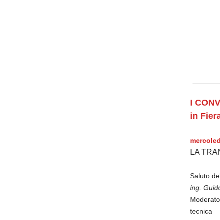
I CON
in Fie
mercoled
LA TRA
Saluto de
ing. Guid
Moderat
tecnica