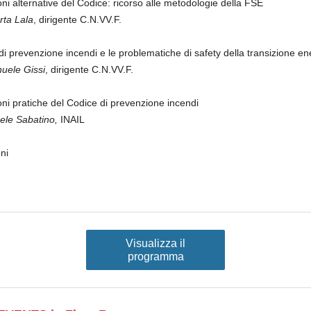
oni alternative del Codice: ricorso alle metodologie della FSE
rta Lala
, dirigente C.N.VV.F.
 di prevenzione incendi e le problematiche di safety della transizione en
uele Gissi
, dirigente C.N.VV.F.
oni pratiche del Codice di prevenzione incendi
aele Sabatino,
INAIL
ni
Visualizza il
programma