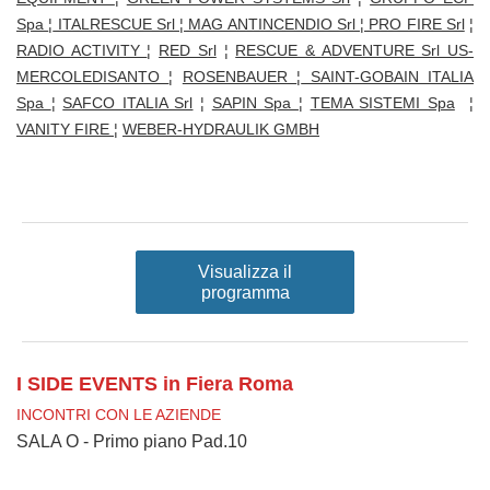
Spa
¦
ITALRESCUE Srl
¦
MAG ANTINCENDIO Srl
¦
PRO FIRE Srl
¦
RADIO ACTIVITY
¦
RED Srl
¦
RESCUE & ADVENTURE Srl US-
MERCOLEDISANTO
¦
ROSENBAUER
¦
SAINT-GOBAIN ITALIA
Spa
¦
SAFCO ITALIA Srl
¦
SAPIN Spa
¦
TEMA SISTEMI Spa
¦
VANITY FIRE
¦
WEBER-HYDRAULIK GMBH
Visualizza il
programma
I SIDE EVENTS
in Fiera Roma
INCONTRI CON LE AZIENDE
SALA O - Primo piano Pad.10