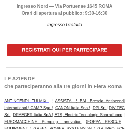
Ingresso Nord — Via Portuense 1645 ROMA
Orari di apertura al pubblico: 9:30-16:30
Ingresso Gratuito
REGISTRATI QUI PER PARTECIPARE
LE AZIENDE
che parteciperanno alla tre giorni in Fiera Roma
ANTINCENDI FULMIX
¦
ASSISTAL
¦
BAI, Brescia Antincendi
International
¦
CAMP Spa
¦
CANON Italia Spa
¦
DPI Srl
¦
DIVITEC
Srl
¦
DRAEGER Italia SpA
¦
ETS, Electrix Tecnologie Sbarrafuoco
¦
EUROMACCHINE Pumping Innovation
¦
FOPPA RESCUE
EQUIPMENT
¦
GREEN POWER SYSTEMS Srl
¦
GRUPPO ECF