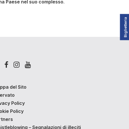
stema Paese nel suo complesso
.
Biglietteria
ppa del Sito
servato
vacy Policy
okie Policy
rtners
stleblowing – Segnalazioni di illeciti