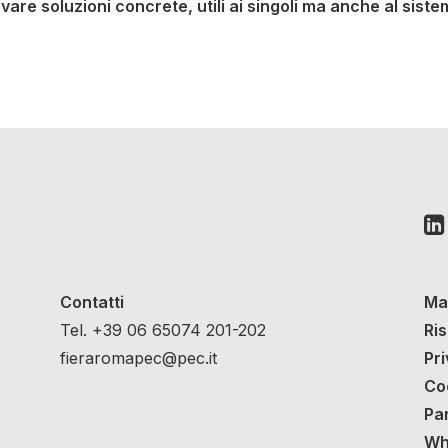
rovare soluzioni concrete, utili ai singoli ma anche al si
Contatti
Ma
Tel. +39 06 65074 201-202
Ri
fieraromapec@pec.it
Pri
Co
Pa
Whi