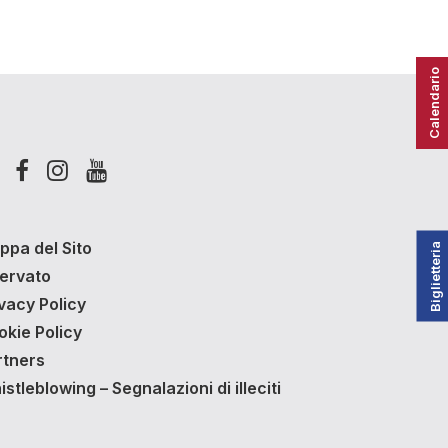
Calendario
ppa del Sito
Biglietteria
servato
vacy Policy
okie Policy
rtners
stleblowing – Segnalazioni di illeciti