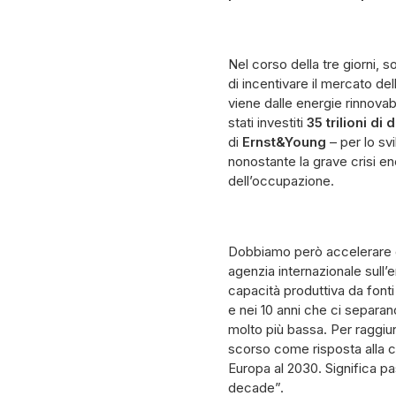
Nel corso della tre giorni, s
di incentivare il mercato dell
viene dalle energie rinnovab
stati investiti
35 trilioni di 
di
Ernst&Young
– per lo svi
nonostante la grave crisi ene
dell’occupazione.
Dobbiamo però accelerare qu
agenzia internazionale sull’
capacità produttiva da fonti 
e nei 10 anni che ci separan
molto più bassa. Per raggiu
scorso come risposta alla cr
Europa al 2030. Significa pas
decade”.