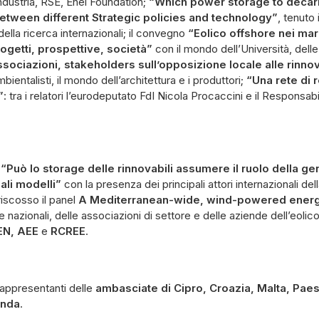
industria, RSE, Enel Foundation;
“Which power storage to decar
tween different Strategic policies and technology”
, tenuto 
 della ricerca internazionali; il convegno
“Eolico offshore nei mari 
rogetti, prospettive, società”
con il mondo dell’Università, dell
associazioni, stakeholders sull’opposizione locale alle rinnov
bientalisti, il mondo dell’architettura e i produttori;
“Una rete di 
”
: tra i relatori l’eurodeputato FdI Nicola Procaccini e il Responsa
:
“Può lo storage delle rinnovabili assumere il ruolo della g
ali modelli”
con la presenza dei principali attori internazionali del
riscosso il panel
A Mediterranean-wide, wind-powered ener
 nazionali, delle associazioni di settore e delle aziende dell’eolic
N, AEE
e
RCREE
.
rappresentanti delle
ambasciate di Cipro, Croazia, Malta, Paes
anda
.