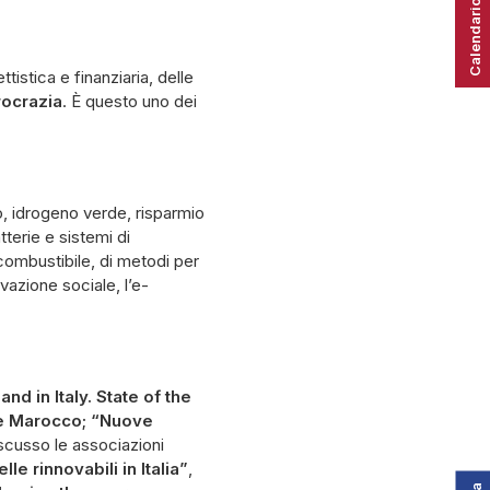
Calendario
ttistica e finanziaria, delle
rocrazia
. È questo uno dei
, idrogeno verde, risparmio
terie e sistemi di
 combustibile, di metodi per
vazione sociale, l’e-
d in Italy. State of the
a e Marocco; “Nuove
iscusso le associazioni
lle rinnovabili in Italia”
,