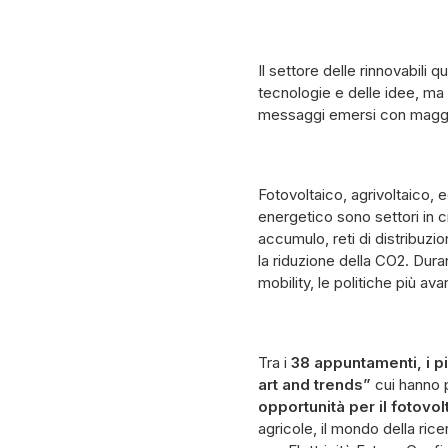
Il settore delle rinnovabili q
tecnologie e delle idee, m
messaggi emersi con maggio
Fotovoltaico, agrivoltaico,
energetico sono settori in c
accumulo, reti di distribuzio
la riduzione della CO2. Duran
mobility, le politiche più ava
Tra i
38 appuntamenti, i più
art and trends”
cui hanno pa
opportunità per il fotovol
agricole, il mondo della rice