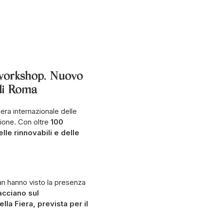
e workshop. Nuovo
di Roma
Fiera internazionale delle
sione. Con oltre
100
lle rinnovabili e delle
an hanno visto la presenza
acciano sul
la Fiera, prevista per il