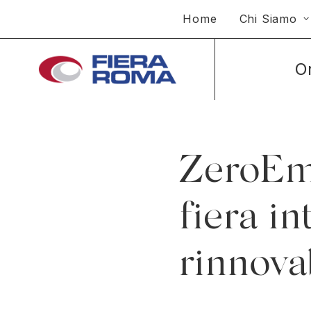
Home
Chi Siamo
O
ZeroEmi
fiera in
rinnova