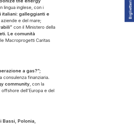
Biglietteria
bonize the energy
in lingua inglese, con i
italiani: galleggianti e
e aziende e del mare;
abili”
con il Ministero della
reti. Le comunità
bile Macroprogetti Caritas
enerazione a gas?”;
la consulenza finanziaria.
gy community
, con la
o offshore dell’Europa e del
i Bassi, Polonia,