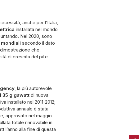
necessità, anche per l’Italia,
ettrica
installata nel mondo
 puntando. Nel 2020, sono
 mondiali
secondo il dato
a dimostrazione che,
tà di crescita del pil e
Agency
, la più autorevole
ti 35 gigawatt
di nuova
va installato nel 2011-2012;
oduttiva annuale è stata
ope, approvato nel maggio
lata totale rinnovabile in
t l’anno alla fine di questa