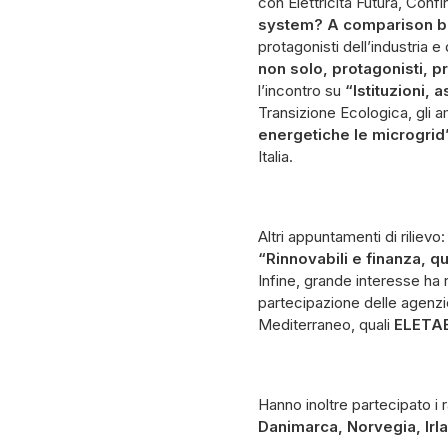
con Elettricità Futura, Conf
system? A comparison be
protagonisti dell’industria e
non solo, protagonisti, p
l’incontro su
“Istituzioni, 
Transizione Ecologica, gli am
energetiche le microgrid
Italia.
Altri appuntamenti di rilievo
“Rinnovabili e finanza, qu
Infine, grande interesse ha 
partecipazione delle agenzie
Mediterraneo, quali
ELETAE
Hanno inoltre partecipato i 
Danimarca, Norvegia, Irl