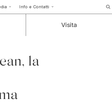
dia
Info e Contatti
Visita
an, la
oma