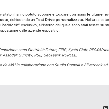
 visitatori hanno potuto scoprire e toccare con mano
le ultime no
ruote
, richiedendo un
Test Drive personalizzato
. Nell’area este
ic Paddock”
esclusivo, all’interno del quale sono stati testati su str
sposizione dalle aziende espositrici.
nifestazione sono Elettricità Futura, FIRE; Kyoto Club; RES4Afr
a; Assodel; Suncity; RSE; GeoTeam; RCREEE.
o da A151 in collaborazione con Studio Comelli e Silverback srl.