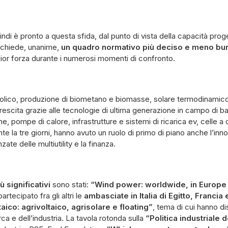
uindi è pronto a questa sfida, dal punto di vista della capacità proge
a chiede, unanime,
un quadro normativo più deciso e meno bu
r forza durante i numerosi momenti di confronto.
 eolico, produzione di biometano e biomasse, solare termodinamico
rescita grazie alle tecnologie di ultima generazione in campo di bat
ne, pompe di calore, infrastrutture e sistemi di ricarica ev, celle a
te la tre giorni, hanno avuto un ruolo di primo di piano anche l’inno
nzate delle multiutility e la finanza.
 significativi
sono stati:
“Wind power: worldwide, in Europe an
rtecipato fra gli altri le
ambasciate in Italia di Egitto, Franci
taico: agrivoltaico, agrisolare e floating”
, tema di cui hanno d
rca e dell’industria. La tavola rotonda sulla
“Politica industriale de