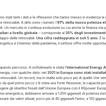
ono stati tanti i dati e le riflessioni che hanno messo in evidenza la 
e rinnovabili. A dirlo sono i numeri: l’
81% della nuova potenza el
ili. Un mercato in continua evoluzione su cui anche la finanza sta
dollari a livello globale
– corrisponde al
35% degli investimenti
luppo delle rinnovabili.
Una cifra raddoppiata in soli 5 anni
. È l
rgetica e il biennio della pandemia, il settore offre molte opportuni
esto percorso. A sottolinearlo è stata l’
International Energy 
energia, con qualche dato: nel
2021 in Europa sono stati installa
rinnovabili. Un record, ma in realtà solo poco più di quello che veni
o da quel primo picco c’è stata una forte flessione, la capacità pr
ngere gli obiettivi fissati dall’Unione Europea con il REpower Eur
isi energetica, dobbiamo arrivare a 1.200 gigawatt di potenza instal
sare dai valori attuali, poco più di 40 gigawatt l’anno, a 120 gigawat