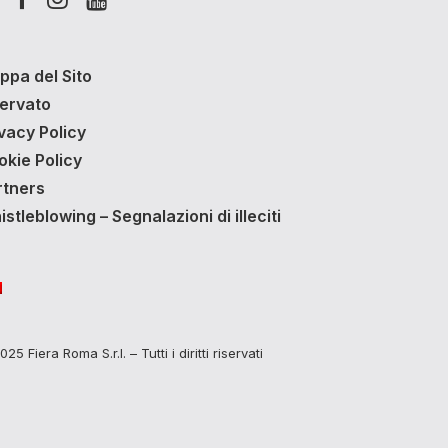
ppa del Sito
servato
vacy Policy
okie Policy
rtners
stleblowing – Segnalazioni di illeciti
25 Fiera Roma S.r.l. – Tutti i diritti riservati