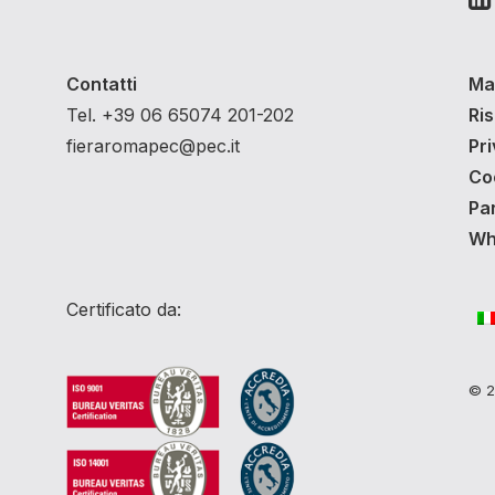
Contatti
Ma
Tel. +39 06 65074 201-202
Ri
fieraromapec@pec.it
Pri
Co
Pa
Whi
Certificato da:
© 20