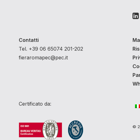
Contatti
Ma
Tel. +39 06 65074 201-202
Ri
fieraromapec@pec.it
Pri
Co
Pa
Whi
Certificato da:
© 20