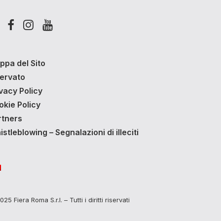
ppa del Sito
servato
vacy Policy
okie Policy
rtners
stleblowing – Segnalazioni di illeciti
25 Fiera Roma S.r.l. – Tutti i diritti riservati