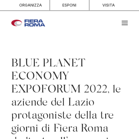
ORGANIZZA
ESPONI
VISITA
HOME
CHI SIAMO
BLUE PLANET
SPAZI
ECONOMY
SERVIZI
EXPOFORUM 2022, le
EVENTI E PORTFOLIO
MEDIA
aziende del Lazio
INFO E CONTATTI
protagoniste della tre
RICERCA
giorni di Fiera Roma