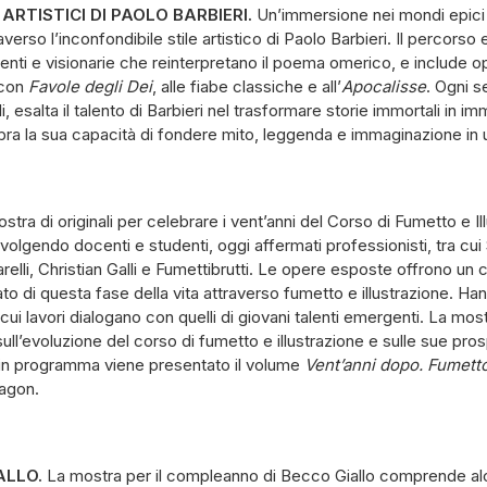
 ARTISTICI DI PAOLO BARBIERI.
Un’immersione nei mondi epici d
raverso l’inconfondibile stile artistico di Paolo Barbieri. Il percors
enti e visionarie che reinterpretano il poema omerico, e include ope
 con
Favole degli Dei
, alle fiabe classiche e all’
Apocalisse
. Ogni s
ali, esalta il talento di Barbieri nel trasformare storie immortali in 
ra la sua capacità di fondere mito, leggenda e immaginazione in un
stra di originali per celebrare i vent’anni del Corso di Fumetto e I
involgendo docenti e studenti, oggi affermati professionisti, tra c
lli, Christian Galli e Fumettibrutti. Le opere esposte offrono un c
icato di questa fase della vita attraverso fumetto e illustrazione. Ha
 cui lavori dialogano con quelli di giovani talenti emergenti. La mo
sull’evoluzione del corso di fumetto e illustrazione e sulle sue pros
 in programma viene presentato il volume
Vent’anni dopo. Fumetto 
ragon.
ALLO.
La mostra per il compleanno di Becco Giallo comprende alc