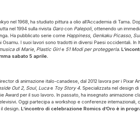
okyo nel 1968, ha studiato pittura a olio all’Accademia di Tama. Do
tta nel 1994 sulla rivista
Garo
con
Palepoli
, ottenendo un immedi
anga. Ha pubblicato serie come
Happiness
,
Genkaku Picasso
,
Su
ai Osamu. I suoi lavori sono tradotti in diversi Paesi occidentali. In
musica di Marie
,
Plastic Girl
e
51 Modi per proteggerla
.
L’incon
mma sabato 5 aprile
.
director di animazione italo-canadese, dal 2012 lavora per i Pixar A
nside Out 2, Soul
,
Luca
e
Toy Story 4
. Specializzata nel design d
ie Award per il suo lavoro. In passato, ha insegnato animazione cl
televisivi. Oggi partecipa a workshop e conferenze internazionali,
il design.
L’incontro di celebrazione Romics d’Oro è in prog