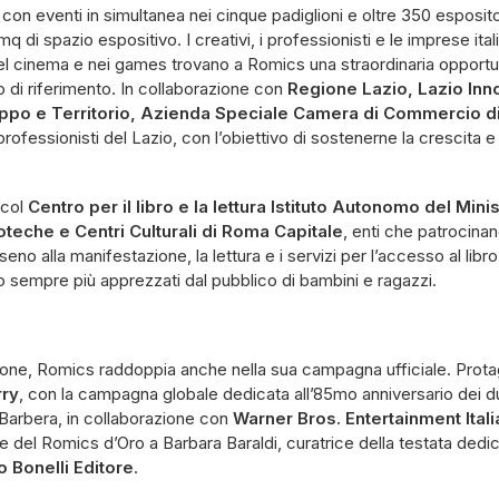
on eventi in simultanea nei cinque padiglioni e oltre 350 esposito
q di spazio espositivo. I creativi, i professionisti e le imprese it
, nel cinema e nei games trovano a Romics una straordinaria opport
co di riferimento. In collaborazione con
Regione Lazio,
Lazio Inn
uppo e Territorio, Azienda Speciale Camera di Commercio 
professionisti del Lazio, con l’obiettivo di sostenerne la crescita e
 col
Centro per il libro e la lettura Istituto Autonomo del Mini
ioteche e
Centri Culturali di Roma Capitale
, enti che patrocina
eno alla manifestazione, la lettura e i servizi per l’accesso al libro
ano sempre più apprezzati dal pubblico di bambini e ragazzi.
one, Romics raddoppia anche nella sua campagna ufficiale. Protagon
rry
, con la campagna globale dedicata all’85mo anniversario dei d
Barbera, in collaborazione con
Warner Bros. Entertainment Itali
 del Romics d’Oro a Barbara Baraldi, curatrice della testata dedic
 Bonelli Editore
.