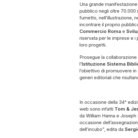
Una grande manifestazione c
pubblico negli oltre 70.000 m
fumetto, nell’illustrazione
incontrare il proprio pubbli
Commercio Roma
e
Svil
riservata per le imprese e i 
loro progetti.
Prosegue la collaborazione
l’
Istituzione
Sistema Bibl
l’obiettivo di promuovere in s
generi editoriali che risult
In occasione della 34^ edizi
web sono infatti
Tom & Je
da William Hanna e Joseph 
occasione dell’assegnazione
dell’incubo”, edita da
Sergio