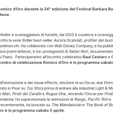
 Romics d’Oro durante la 34^ edizione del Festival Barbara Bar
iese.
i thriller e sceneggiature di fumetti, dal 2023 è curatrice e sceneg
itto la serie thriller best-seller
Aurora Scalviati, profiler del buio
stelvecchi. Ha collaborato con Walt Disney Company, e ha pubblica
iosi premi letterari, è tra i protagonisti di
Italian Noir
, documentario 
ersi Paesi. Parteciperanno all’incontro celebrativo
Raul Cestaro
e
ncontro di celebrazione Romics d’Oro è in programma sabato 
ll’animazione e dei visual effects, vincitore di un Oscar, due Emm
rato in Pixar su
Toy Story
prima di entrare alla Industrial Light & 
n Man
,
Pirati dei Caraibi
e
Rogue One
, vincendo l’Oscar per
Pirat
fantasma
. Ha supervisionato le animazioni di
Rango
,
Pacific Rim
e
 recentemente, ha lavorato su
The Mandalorian
e
The Book of Bo
o è in programma sabato 5 aprile.