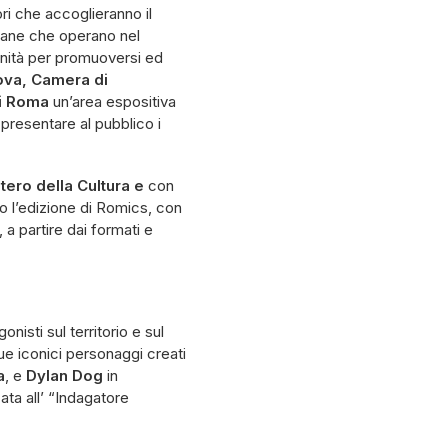
ri che accoglieranno il
aliane che operano nel
unità per promuoversi ed
ova, Camera di
di Roma
un’area espositiva
 presentare al pubblico i
stero della Cultura e
con
no l’edizione di Romics, con
, a partire dai formati e
isti sul territorio e sul
ue iconici personaggi creati
a
, e
Dylan Dog
in
ata all’ “Indagatore