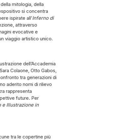
ella mitologia, della
o espositivo si concentra
re ispirate all’
Inferno di
ezione, attraverso
immagini evocative e
 viaggio artistico unico.
llustrazione dell’Accademia
ui Sara Colaone, Otto Gabos,
onfronto tra generazioni di
nno aderito nomi di rilievo
stra rappresenta
pettive future. Per
e Illustrazione in
une tra le copertine più