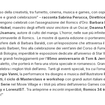
so della creatività, tra fumetto, cinema, musica e games, con ospi
e e grandi celebrazioni” –
racconta Sabrina Perucca, Direttrice
ti vengono celebrati con l’assegnazione del Romics d’Oro:
Barbara 
Hickel
, maestro degli effetti visivi vincitore di un Oscar;
Deanna 
 Usamaru
, autore di culto del manga. L’horror, nelle sue più infinit
e primaverile di Romics. Le mostre di questa edizione ci porteranno i
ere dark di Barbara Baraldi, con un’esposizione che attraversa il th
aolo Barbieri, fino alla celebrazione dei vent’anni del Corso di Fume
 di Bologna; imperdibili le esposizioni dedicate all’universo di Sta
e grandi festeggiamenti per l’
85mo anniversario di Tom & Jerr
ialetto, che porterà in fiera una storia speciale in romanesco. Gran
elebra i migliori titoli dell’anno. Tanti gli eventi speciali, tra cui l’
rgio Vanni
, la performance tra disegno e musica dell’illustratore
ti
, il
ciclo di Masterclass e workshop
con grandi autori italiani 
e Serie
nel Movie Village e i titoli più attesi dell’universo Games co
y
e
LorenzIST
. Tra anteprime e incontri imperdibili,
Romics 34 è
o!”