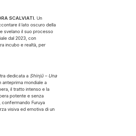
ORA SCALVIATI
. Un
accontare il lato oscuro della
he svelano il suo processo
iale dal 2023, con
ra incubo e realtà, per
tra dedicata a
Shinjū – Una
in anteprima mondiale a
a, il tratto intenso e la
n’opera potente e senza
le, confermando Furuya
za visiva ed emotiva di un