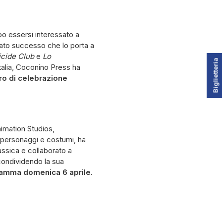
po essersi interessato a
ato successo che lo porta a
icide Club
e
Lo
Biglietteria
 Italia, Coconino Press ha
tro di celebrazione
nimation Studios,
i personaggi e costumi, ha
assica e collaborato a
 condividendo la sua
ramma domenica 6 aprile.