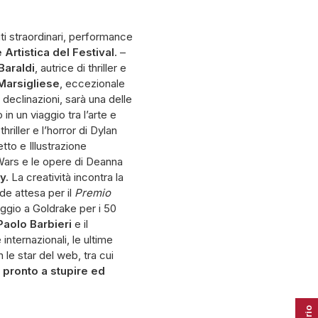
ti straordinari, performance
 Artistica del Festival
. –
Baraldi
, autrice di thriller e
Marsigliese
, eccezionale
e declinazioni, sarà una delle
n un viaggio tra l’arte e
riller e l’horror di Dylan
tto e Illustrazione
r Wars e le opere di Deanna
y.
La creatività incontra la
de attesa per il
Premio
omaggio a Goldrake per i 50
Paolo Barbieri
e il
e internazionali, le ultime
n le star del web, tra cui
 pronto a stupire ed