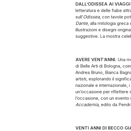
DALL’ODISSEA AI VIAGGI
letteratura e delle fiabe att
sull’
Odissea
, con tavole pot
Dante
, alla mitologia greca
illustrazioni e disegni origin
suggestive. La mostra celeb
AVERE VENT’ANNI.
Una mo
di Belle Arti di Bologna, co
Andrea Bruno, Bianca Bagnare
artisti, esplorando il signif
nazionale e internazionale, i
un’occasione per riflettere 
l’occasione, con un evento
Accademia
, edito da Pend
VENTI ANNI DI BECCO GI