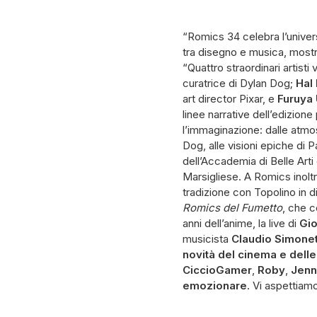
“Romics 34 celebra l’univer
tra disegno e musica, mostr
“Quattro straordinari artis
curatrice di Dylan Dog;
Hal 
art director Pixar, e
Furuya
linee narrative dell’edizion
l’immaginazione: dalle atmosf
Dog, alle visioni epiche di P
dell’Accademia di Belle Arti
Marsigliese. A Romics inoltr
tradizione con Topolino in d
Romics del Fumetto
, che c
anni dell’anime, la live di
Gio
musicista
Claudio Simonet
novità del cinema e dell
CiccioGamer
,
Roby
,
Jenn
emozionare
. Vi aspettiam