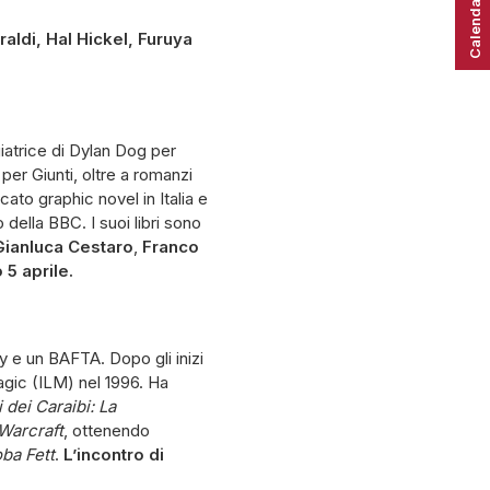
Calendario
aldi, Hal Hickel, Furuya
giatrice di Dylan Dog per
per Giunti, oltre a romanzi
to graphic novel in Italia e
della BBC. I suoi libri sono
Gianluca Cestaro
,
Franco
5 aprile.
y e un BAFTA. Dopo gli inizi
Magic (ILM) nel 1996. Ha
i dei Caraibi: La
Warcraft
, ottenendo
ba Fett
.
L’incontro di