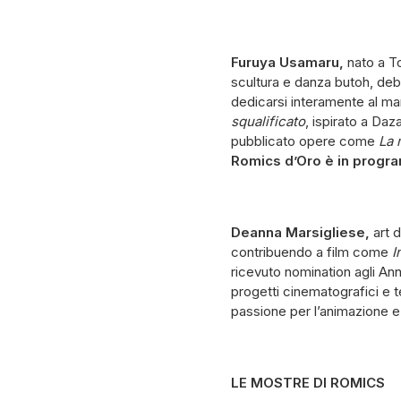
Furuya Usamaru,
nato a T
scultura e danza butoh, debu
dedicarsi interamente al m
squalificato
, ispirato a Daz
pubblicato opere come
La 
Romics d’Oro è in progra
Deanna Marsigliese,
art 
contribuendo a film come
I
ricevuto nomination agli Ann
progetti cinematografici e 
passione per l’animazione e 
LE MOSTRE DI ROMICS