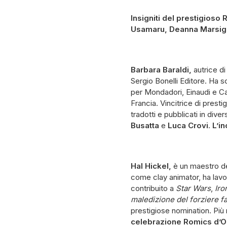
Insigniti del prestigioso
Usamaru, Deanna Marsigl
Barbara Baraldi,
autrice d
Sergio Bonelli Editore. Ha scr
per Mondadori, Einaudi e Ca
Francia. Vincitrice di prestig
tradotti e pubblicati in div
Busatta
e
Luca Crovi
.
L’i
Hal Hickel,
è un maestro de
come clay animator, ha lavo
contribuito a
Star Wars
,
Iro
maledizione del forziere 
prestigiose nomination. Più
celebrazione Romics d’Or