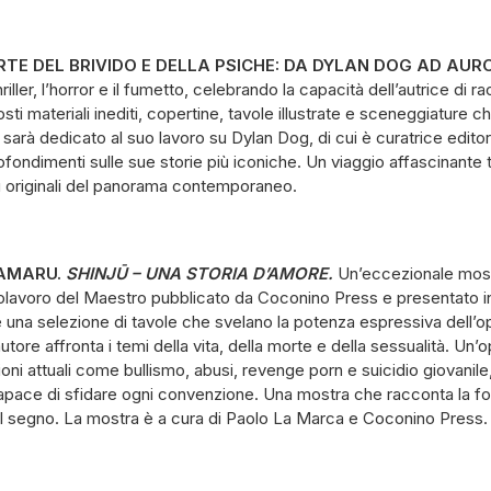
RTE DEL BRIVIDO E DELLA PSICHE: DA DYLAN DOG AD AUR
iller, l’horror e il fumetto, celebrando la capacità dell’autrice di r
 materiali inediti, copertine, tavole illustrate e sceneggiature c
sarà dedicato al suo lavoro su Dylan Dog, di cui è curatrice editor
ondimenti sulle sue storie più iconiche. Un viaggio affascinante t
iù originali del panorama contemporaneo.
AMARU.
SHINJ
Ū –
UNA STORIA D’AMORE.
Un’eccezionale mos
apolavoro del Maestro pubblicato da Coconino Press e presentato 
una selezione di tavole che svelano la potenza espressiva dell’oper
’autore affronta i temi della vita, della morte e della sessualità. U
oni attuali come bullismo, abusi, revenge porn e suicidio giovani
ace di sfidare ogni convenzione. Una mostra che racconta la for
il segno. La mostra è a cura di Paolo La Marca e Coconino Press.