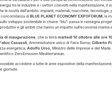
nergia tra le industrie e i settori coinvolti nella manifestazione, il v
 le novità dell’ambito: impianti, materiali, macchine, tecnologie, pr
a concomitanza di
BLUE PLANET ECONOMY EXPOFORUM
, la 
 e sullo sviluppo sostenibile in chiave “blu”: passa in rassegna proget
i produttivi e gli ambiti che hanno un impatto sull’economia marina 
ia di inaugurazione
, che si terrà
martedì 10 ottobre alle ore 1
Fabio Casasoli
, Amministratore unico di Fiera Roma;
Gilberto Pi
ezza energetica;
Adolfo Urso
, Ministro delle Imprese e del Made i
ientifico ZeroEmission Mediterranean.
possibile accedere a tutte le aree espositive della manifestazione,
e giornate.