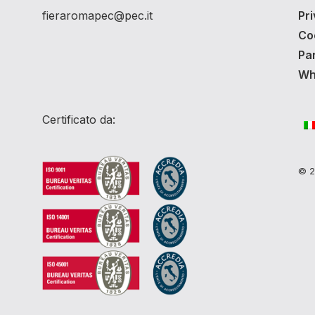
fieraromapec@pec.it
Pri
Co
Pa
Whi
Certificato da:
© 20