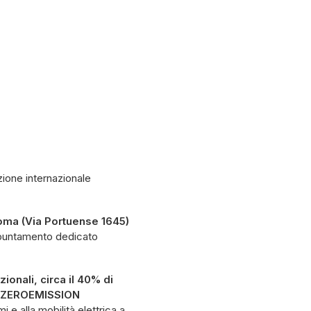
zione internazionale
Roma (Via Portuense 1645)
ppuntamento dedicato
zionali, circa il 40% di
ZEROEMISSION
i e alla mobilità elettrica a