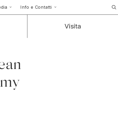
dia
Info e Contatti
Visita
ean
omy