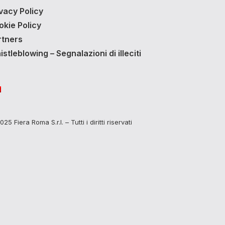
vacy Policy
okie Policy
rtners
stleblowing – Segnalazioni di illeciti
25 Fiera Roma S.r.l. – Tutti i diritti riservati