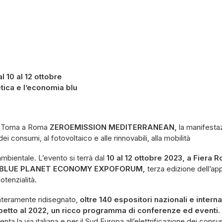
10 al 12 ottobre
tica e l’economia blu
. Torna a Roma
ZEROEMISSION MEDITERRANEAN,
la manifesta
dei consumi, al fotovoltaico e alle rinnovabili, alla mobilità
 ambientale. L’evento si terrà dal
10 al 12 ottobre 2023, a Fiera 
BLUE PLANET ECONOMY EXPOFORUM,
terza edizione dell’a
otenzialità.
interamente ridisegnato,
oltre 140 espositori nazionali e interna
ispetto al 2022, un ricco programma di conferenze ed eventi
.
nta la via italiana e per il Sud Europa all’elettrificazione dei consum