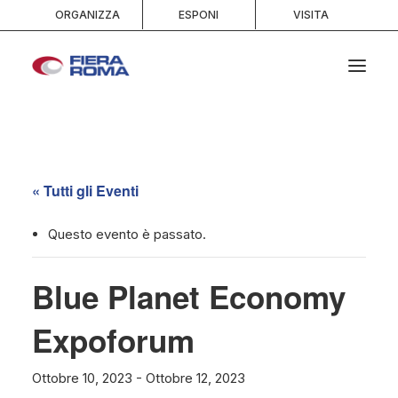
ORGANIZZA
ESPONI
VISITA
HOME
CHI SIAMO
« Tutti gli Eventi
SPAZI
SERVIZI
Questo evento è passato.
EVENTI E PORTFOLIO
Blue Planet Economy
MEDIA
INFO E CONTATTI
Expoforum
RICERCA
Ottobre 10, 2023
-
Ottobre 12, 2023