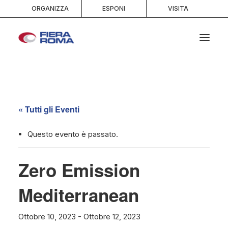
ORGANIZZA
ESPONI
VISITA
HOME
CHI SIAMO
« Tutti gli Eventi
SPAZI
SERVIZI
Questo evento è passato.
EVENTI E PORTFOLIO
Zero Emission
MEDIA
INFO E CONTATTI
Mediterranean
RICERCA
Ottobre 10, 2023
-
Ottobre 12, 2023