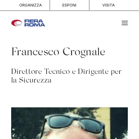
ORGANIZZA
ESPONI
VISITA
HOME
Francesco Crognale
CHI SIAMO
SPAZI
Direttore Tecnico e Dirigente per
SERVIZI
la Sicurezza
EVENTI E PORTFOLIO
MEDIA
INFO E CONTATTI
RICERCA