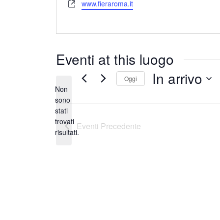
Website
www.fieraroma.it
Eventi at this luogo
In arrivo
Oggi
Non
Seleziona
sono
la
stati
Notice
data.
trovati
Eventi
Precedente
risultati.