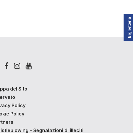
Biglietteria
ppa del Sito
servato
vacy Policy
okie Policy
rtners
stleblowing – Segnalazioni di illeciti