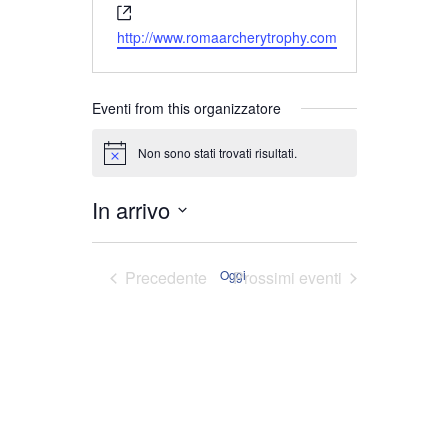
Website
http://www.romaarcherytrophy.com
Eventi from this organizzatore
Non sono stati trovati risultati.
Notice
In arrivo
Seleziona
la
Eventi
Precedente
Oggi
Prossimi eventi
data.