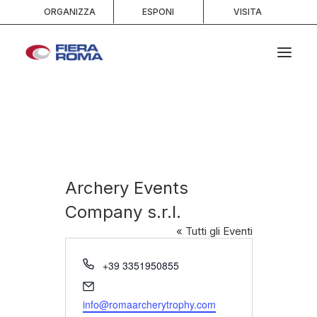
ORGANIZZA
ESPONI
VISITA
HOME
CHI SIAMO
SPAZI
SERVIZI
Archery Events
EVENTI E PORTFOLIO
Company s.r.l.
MEDIA
« Tutti gli Eventi
INFO E CONTATTI
Telefono
+39 3351950855
RICERCA
Email
info@romaarcherytrophy.com