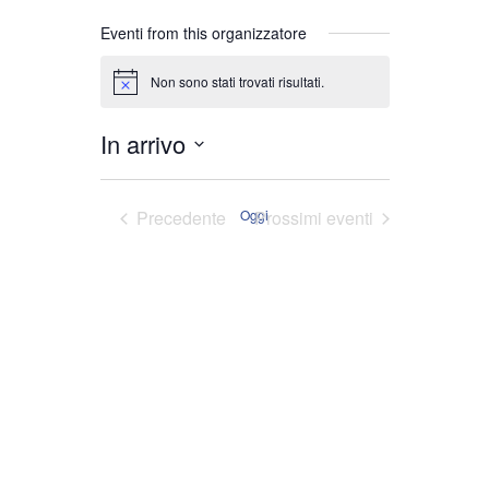
Eventi from this organizzatore
Non sono stati trovati risultati.
Notice
In arrivo
Seleziona
la
Eventi
Precedente
Oggi
Prossimi eventi
data.