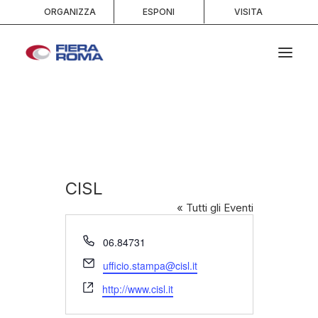
ORGANIZZA
ESPONI
VISITA
HOME
CHI SIAMO
SPAZI
SERVIZI
CISL
EVENTI E PORTFOLIO
« Tutti gli Eventi
MEDIA
Telefono
06.84731
INFO E CONTATTI
Email
ufficio.stampa@cisl.it
RICERCA
Website
http://www.cisl.it