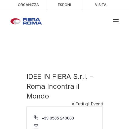
ORGANIZZA
ESPONI
VISITA
HOME
CHI SIAMO
SPAZI
SERVIZI
IDEE IN FIERA S.r.l. –
EVENTI E PORTFOLIO
Roma Incontra il
MEDIA
Mondo
INFO E CONTATTI
« Tutti gli Eventi
RICERCA
Telefono
+39 0585 240660
Email