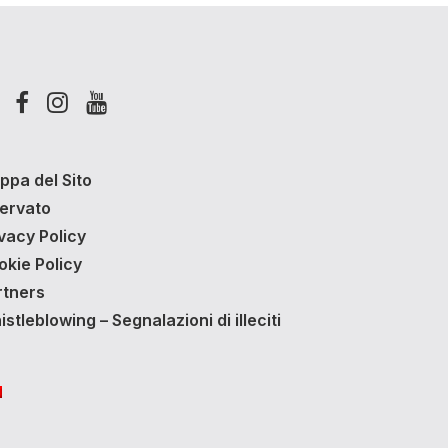
ppa del Sito
servato
vacy Policy
okie Policy
rtners
stleblowing – Segnalazioni di illeciti