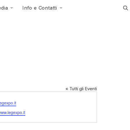
dia
Info e Contatti
« Tutti gli Eventi
egexpo.it
e
/www.iegexpo.it