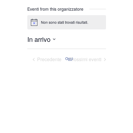
Eventi from this organizzatore
Non sono stati trovati risultati.
Notice
In arrivo
Seleziona
la
Eventi
Precedente
Oggi
Prossimi eventi
data.