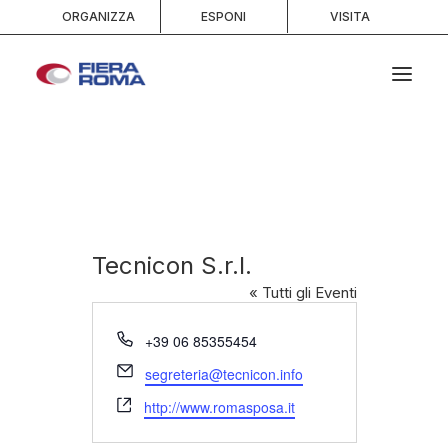
ORGANIZZA
ESPONI
VISITA
HOME
CHI SIAMO
SPAZI
SERVIZI
Tecnicon S.r.l.
EVENTI E PORTFOLIO
« Tutti gli Eventi
MEDIA
Telefono
+39 06 85355454
INFO E CONTATTI
Email
segreteria@tecnicon.info
RICERCA
Website
http://www.romasposa.it