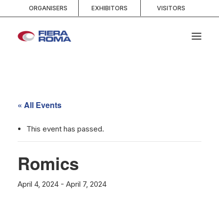
ORGANISERS
EXHIBITORS
VISITORS
HOME
ABOUT
« All Events
SPACES
SERVICES
This event has passed.
EVENTS AND COMPETITIONS
Romics
MEDIA
INFO AND CONTACTS
April 4, 2024
-
April 7, 2024
SEARCH