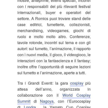
mostre, anteprime, eventi speciali, incontri
con i responsabili dei più rilevanti festival
internazionali, buyer e operatori del
settore. A Romics puoi trovare stand delle
case editrici, fumetterie, collezionisti,
merchandising, videogames, giochi di
ruolo e molto molto altro. Conferenze,
tavole rotonde, incontri sul tema e con gli
autori: sul fumetto, l’animazione, il rapporto
con i nuovi media, il gioco, il videogioco, le
interazioni con la fantascienza e il fantasy;
inoltre offre l’opportunità di seguire lezioni
sul fumetto e l’animazione, aperte a tutti.
Tra i Grandi Eventi: la gara
cosplay
più
attesa dell’anno, organizzata in
collaborazione con il
World Cosplay
Summit
di
Nagoya
, con l’Eurocosplay
di
Londra
, la Yamato Cup Cosplay